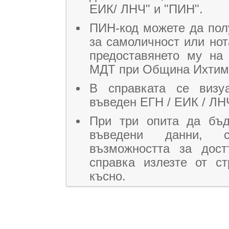
ЕИК/ ЛНЧ" и "ПИН".
ПИН-код можете да пол
за самоличност или но
предоставянето му на
МДТ при Община Ихтим
В справката се визу
въведен ЕГН / ЕИК / ЛН
При три опита да бъд
въведени данни, с
възможността за дос
справка излезте от ст
късно.